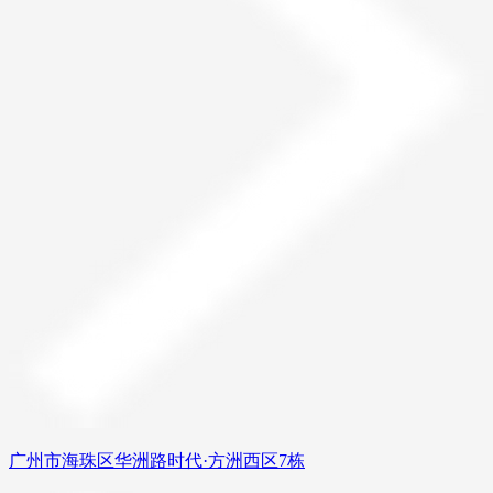
广州市海珠区华洲路时代·方洲西区7栋